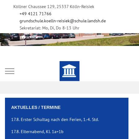
Köllner Chaussee 129, 25337 Kölln-Reisiek
+49 4121 71766
grundschule.koelln-reisiek@schule.landsh.de
Sekretariat: Mo, Di, Do 8-13 Uhr
Mobile Menu Toggle
AKTUELLES / TERMINE
17.8. Erster Schultag nach den Ferien, 1.-4. Std.
17.8. Elternabend, Kl. 1a+1b