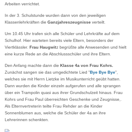
Arbeiten verrichtet.
In der 3. Schulstunde wurden dann von den jeweiligen
Klassenlehrkräften die
Ganzjahreszeugnisse
verteilt.
Um 10.45 Uhr trafen sich alle Schüler und Lehrkräfte auf dem
Schulhof. Hier warteten bereits viele Eltern, besonders der
Viertklässler.
Frau Haugwit
z begrüßte alle Anwesenden und hielt
eine kurze Rede an die Abschlussschüler und ihre Eltern.
Den Anfang machte dann die
Klasse 4a von Frau Kohrs.
Zunächst sangen sie das umgedichtete Lied "
Bye Bye Bye
",
welches sie mit Herrn Lietzke im Musikunterricht geübt hatten.
Dann wurden die Kinder einzeln aufgerufen und alle sprangen
über ein Trampolin quasi aus ihrer Grundschulzeit hinaus. Frau
Kohrs und Frau Paul überreichten Geschenke und Zeugnisse,.
Als Elternvertreterin teilte Frau Rehder an die Kinder
Sonnenblumen aus, welche die Schüler der 4a an ihre
Lehrerinnen schenkten.