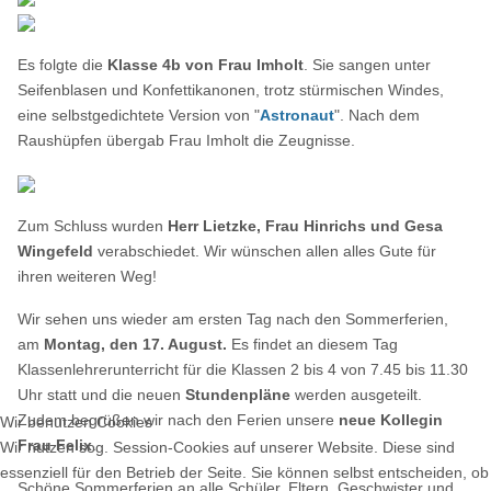
Es folgte die
Klasse 4b von Frau Imholt
. Sie sangen unter
Seifenblasen und Konfettikanonen, trotz stürmischen Windes,
eine selbstgedichtete Version von "
Astronaut
". Nach dem
Raushüpfen übergab Frau Imholt die Zeugnisse.
Zum Schluss wurden
Herr Lietzke, Frau Hinrichs und Gesa
Wingefeld
verabschiedet. Wir wünschen allen alles Gute für
ihren weiteren Weg!
Wir sehen uns wieder am ersten Tag nach den Sommerferien,
am
Montag, den 17. August.
Es findet an diesem Tag
Klassenlehrerunterricht für die Klassen 2 bis 4 von 7.45 bis 11.30
Uhr statt und die neuen
Stundenpläne
werden ausgeteilt.
Zudem begrüßen wir nach den Ferien unsere
neue Kollegin
Wir benutzen Cookies
Frau Felix
.
Wir nutzen sog. Session-Cookies auf unserer Website. Diese sind
essenziell für den Betrieb der Seite. Sie können selbst entscheiden, ob
Schöne Sommerferien an alle Schüler, Eltern, Geschwister und