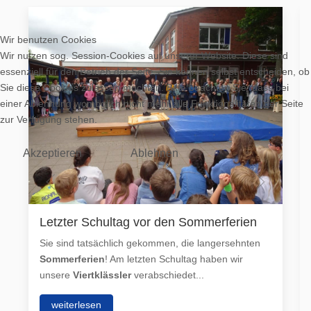
Wir benutzen Cookies
Wir nutzen sog. Session-Cookies auf unserer Website. Diese sind
essenziell für den Betrieb der Seite. Sie können selbst entscheiden, ob
Sie diese Cookies zulassen möchten. Bitte beachten Sie, dass bei
einer Ablehnung womöglich nicht mehr alle Funktionalitäten der Seite
zur Verfügung stehen.
Akzeptieren
Ablehnen
Letzter Schultag vor den Sommerferien
Sie sind tatsächlich gekommen, die langersehnten
Sommerferien
! Am letzten Schultag haben wir
unsere
Viertklässler
verabschiedet...
weiterlesen