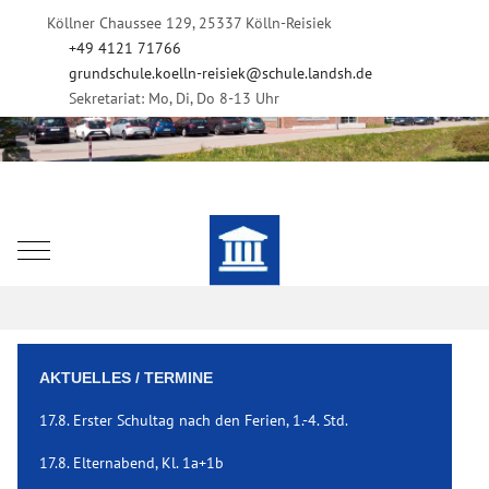
Köllner Chaussee 129, 25337 Kölln-Reisiek
+49 4121 71766
grundschule.koelln-reisiek@schule.landsh.de
Sekretariat: Mo, Di, Do 8-13 Uhr
Mobile Menu Toggle
AKTUELLES / TERMINE
17.8. Erster Schultag nach den Ferien, 1.-4. Std.
17.8. Elternabend, Kl. 1a+1b