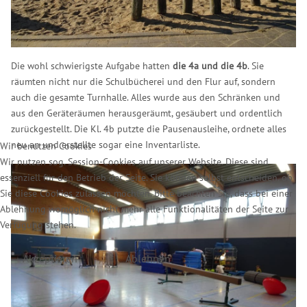
Die wohl schwierigste Aufgabe hatten
die 4a und die 4b
. Sie
räumten nicht nur die Schulbücherei und den Flur auf, sondern
auch die gesamte Turnhalle. Alles wurde aus den Schränken und
aus den Geräteräumen herausgeräumt, gesäubert und ordentlich
zurückgestellt. Die Kl. 4b putzte die Pausenausleihe, ordnete alles
neu an und erstellte sogar eine Inventarliste.
Wir benutzen Cookies
Wir nutzen sog. Session-Cookies auf unserer Website. Diese sind
essenziell für den Betrieb der Seite. Sie können selbst entscheiden, ob
Sie diese Cookies zulassen möchten. Bitte beachten Sie, dass bei einer
Ablehnung womöglich nicht mehr alle Funktionalitäten der Seite zur
Verfügung stehen.
Akzeptieren
Ablehnen