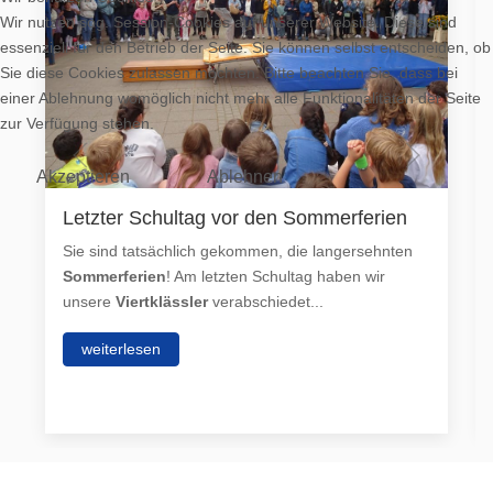
Wir nutzen sog. Session-Cookies auf unserer Website. Diese sind
essenziell für den Betrieb der Seite. Sie können selbst entscheiden, ob
Sie diese Cookies zulassen möchten. Bitte beachten Sie, dass bei
einer Ablehnung womöglich nicht mehr alle Funktionalitäten der Seite
zur Verfügung stehen.
Akzeptieren
Ablehnen
Letzter Schultag vor den Sommerferien
Sie sind tatsächlich gekommen, die langersehnten
Sommerferien
! Am letzten Schultag haben wir
unsere
Viertklässler
verabschiedet...
weiterlesen