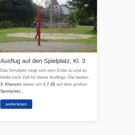
Ausflug auf den Spielplatz, Kl. 3
Besuch
30.6.26
Das Schuljahr neigt sich dem Ende zu und so
bleibt noch Zeit für kleine Ausflüge. Die beiden
Am
Dienst
3. Klassen
waren am
1.7.26
auf dem großen
Klassen 3
Spielplatz.
..
Freiwilli
Jugendfeu
weiterlesen
weiterle