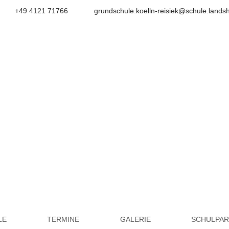
+49 4121 71766
grundschule.koelln-reisiek@schule.lands
Grundschule Kölln-Reisie
LE
TERMINE
GALERIE
SCHULPA