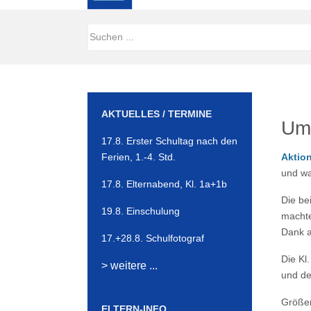
AKTUELLES / TERMINE
Umw
17.8. Erster Schultag nach den
Ferien, 1.-4. Std.
Aktio
und wa
17.8. Elternabend, Kl. 1a+1b
Die be
19.8. Einschulung
machte
Dank a
17.+28.8. Schulfotograf
Die Kl
> weitere ...
und de
Größer
ELTERN-INFO