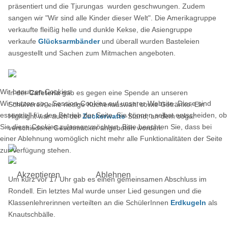
präsentiert und die Tjurungas wurden geschwungen. Zudem
sangen wir "Wir sind alle Kinder dieser Welt". Die Amerikagruppe
verkaufte fleißig helle und dunkle Kekse, die Asiengruppe
verkaufe
Glücksarmbänder
und überall wurden Basteleien
ausgestellt und Sachen zum Mitmachen angeboten.
Wir benutzen Cookies
In der
Cafeteria
gab es gegen eine Spende an unseren
Wir nutzen sog. Session-Cookies auf unserer Website. Diese sind
Schulverein eine riesige Kuchenauswahl sowie Getränke. Ein
essenziell für den Betrieb der Seite. Sie können selbst entscheiden, ob
Highlight war auch der
Zuckerwatte
-Stand, an dem sogar
Sie diese Cookies zulassen möchten. Bitte beachten Sie, dass bei
verschiedene Geschmäcker angeboten worden.
einer Ablehnung womöglich nicht mehr alle Funktionalitäten der Seite
zur Verfügung stehen.
Akzeptieren
Ablehnen
Um kurz vor 17 Uhr gab es einen gemeinsamen Abschluss im
Rondell. Ein letztes Mal wurde unser Lied gesungen und die
Klassenlehrerinnen verteilten an die SchülerInnen
Erdkugeln
als
Knautschbälle.