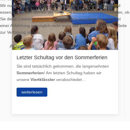
Wir nutzen sog. Session-Cookies auf unserer Website. Diese sind
essenziell für den Betrieb der Seite. Sie können selbst entscheiden, ob
Sie diese Cookies zulassen möchten. Bitte beachten Sie, dass bei
einer Ablehnung womöglich nicht mehr alle Funktionalitäten der Seite
zur Verfügung stehen.
Akzeptieren
Ablehnen
Letzter Schultag vor den Sommerferien
Sie sind tatsächlich gekommen, die langersehnten
Sommerferien
! Am letzten Schultag haben wir
unsere
Viertklässler
verabschiedet...
weiterlesen