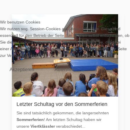
Wir benutzen Cookies
Wir nutzen sog. Session-Cookies auf unserer Website. Diese sind
essenziell für den Betrieb der Seite. Sie können selbst entscheiden, ob
Sie diese Cookies zulassen möchten. Bitte beachten Sie, dass bei
einer Ablehnung womöglich nicht mehr alle Funktionalitäten der Seite
zur Verfügung stehen.
Akzeptieren
Ablehnen
Letzter Schultag vor den Sommerferien
Sie sind tatsächlich gekommen, die langersehnten
Sommerferien
! Am letzten Schultag haben wir
unsere
Viertklässler
verabschiedet...