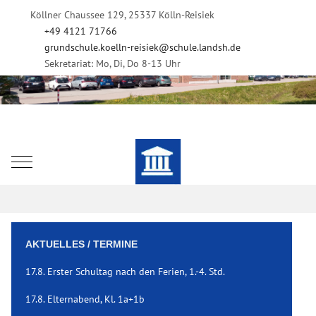
Köllner Chaussee 129, 25337 Kölln-Reisiek
+49 4121 71766
grundschule.koelln-reisiek@schule.landsh.de
Sekretariat: Mo, Di, Do 8-13 Uhr
Mobile Menu Toggle
AKTUELLES / TERMINE
17.8. Erster Schultag nach den Ferien, 1.-4. Std.
17.8. Elternabend, Kl. 1a+1b