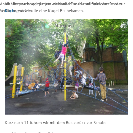
Als Überraschung gingen wir danach noch zum Spielplatz an der
Ablehnung womöglich nicht mehr alle Funktionalitäten der Seite zur
Kirche
, wo wir alle eine Kugel Eis bekamen.
Verfügung stehen.
Akzeptieren
Ablehnen
Kurz nach 11 fuhren wir mit dem Bus zurück zur Schule.