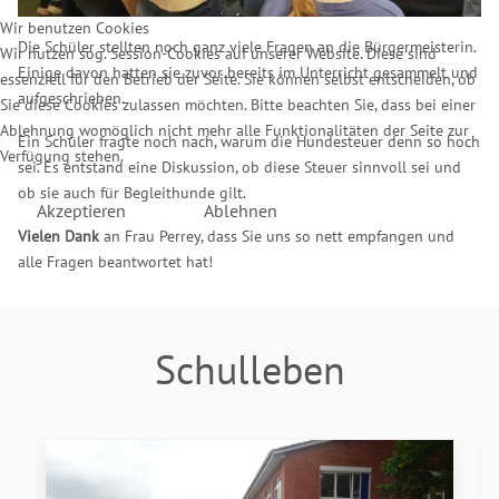
Wir benutzen Cookies
Die Schüler stellten noch ganz viele Fragen an die Bürgermeisterin.
Wir nutzen sog. Session-Cookies auf unserer Website. Diese sind
Einige davon hatten sie zuvor bereits im Unterricht gesammelt und
essenziell für den Betrieb der Seite. Sie können selbst entscheiden, ob
aufgeschrieben.
Sie diese Cookies zulassen möchten. Bitte beachten Sie, dass bei einer
Ablehnung womöglich nicht mehr alle Funktionalitäten der Seite zur
Ein Schüler fragte noch nach, warum die Hundesteuer denn so hoch
Verfügung stehen.
sei. Es entstand eine Diskussion, ob diese Steuer sinnvoll sei und
ob sie auch für Begleithunde gilt.
Akzeptieren
Ablehnen
Vielen Dank
an Frau Perrey, dass Sie uns so nett empfangen und
alle Fragen beantwortet hat!
Schulleben