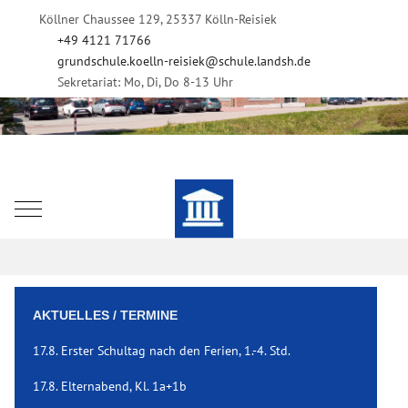
Köllner Chaussee 129, 25337 Kölln-Reisiek
+49 4121 71766
grundschule.koelln-reisiek@schule.landsh.de
Sekretariat: Mo, Di, Do 8-13 Uhr
Mobile Menu Toggle
AKTUELLES / TERMINE
17.8. Erster Schultag nach den Ferien, 1.-4. Std.
17.8. Elternabend, Kl. 1a+1b