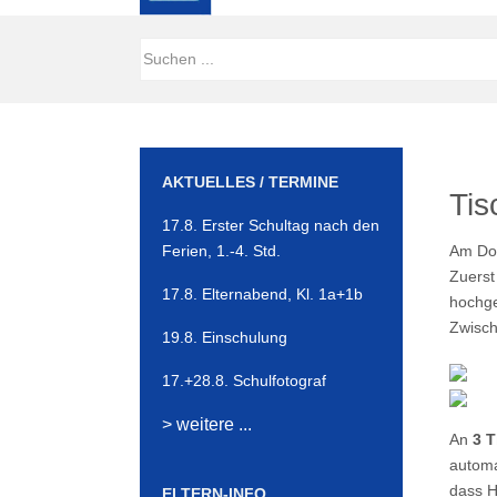
AKTUELLES / TERMINE
Tis
17.8. Erster Schultag nach den
Ferien, 1.-4. Std.
Am Don
Zuerst
17.8. Elternabend, Kl. 1a+1b
hochge
Zwisch
19.8. Einschulung
17.+28.8. Schulfotograf
> weitere ...
An
3 T
automa
dass H
ELTERN-INFO