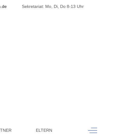
h.de
Sekretariat: Mo, Di, Do 8-13 Uhr
k
Off-Canvas Toggle
RTNER
ELTERN