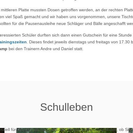
 mittleren Platte mussten Dosen getroffen werden, an der rechten Platte
len viel Spaß gemacht und wir haben uns vorgenommen, unsere Tischt
sollten für die Pausenausleihe neue Schläger und Bälle angeschafft we
nteressierten Schüler durften sich dann einen Gutschein für eine Stunde
ainingszeiten
. Dieses findet jeweils dienstags und freitags von 17.30 
amp
bei den Trainern Andre und Daniel statt.
Schulleben
ziell für den Betrieb der Seite. Sie können selbst entscheiden, ob Sie