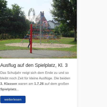
Ausflug auf den Spielplatz, Kl. 3
Besuch
30.6.26
Das Schuljahr neigt sich dem Ende zu und so
bleibt noch Zeit für kleine Ausflüge. Die beiden
Am
Dienst
3. Klassen
waren am
1.7.26
auf dem großen
Klassen 3
Spielplatz.
..
Freiwilli
Jugendfeu
weiterlesen
weiterle