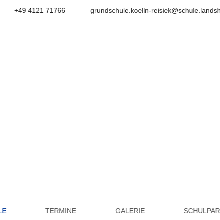
+49 4121 71766
grundschule.koelln-reisiek@schule.lands
Grundschule Kölln-Reisie
LE
TERMINE
GALERIE
SCHULPA