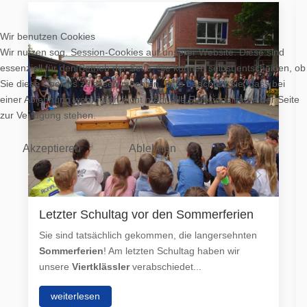
Wir benutzen Cookies
Wir nutzen sog. Session-Cookies auf unserer Website. Diese sind
essenziell für den Betrieb der Seite. Sie können selbst entscheiden, ob
Sie diese Cookies zulassen möchten. Bitte beachten Sie, dass bei
einer Ablehnung womöglich nicht mehr alle Funktionalitäten der Seite
zur Verfügung stehen.
Akzeptieren
Ablehnen
Letzter Schultag vor den Sommerferien
Sie sind tatsächlich gekommen, die langersehnten
Sommerferien
! Am letzten Schultag haben wir
unsere
Viertklässler
verabschiedet...
weiterlesen