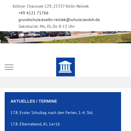
Köllner Chaussee 129, 25337 Kölln-Reisiek
+49 4121 71766
grundschule.koelln-reisiek@schule.landsh.de
Sekretariat: Mo, Di, Do 8-13 Uhr
Mobile Menu Toggle
AKTUELLES / TERMINE
17.8. Erster Schultag nach den Ferien, 1.-4. Std.
17.8. Elternabend, Kl. 1a+1b