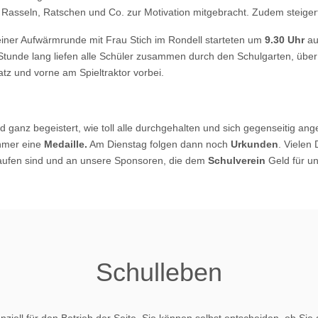
ei Rasseln, Ratschen und Co. zur Motivation mitgebracht. Zudem steig
iner Aufwärmrunde mit Frau Stich im Rondell starteten um
9.30 Uhr
au
Stunde lang liefen alle Schüler zusammen durch den Schulgarten, über
atz und vorne am Spieltraktor vorbei.
nd ganz begeistert, wie toll alle durchgehalten und sich gegenseitig an
hmer eine
Medaille.
Am Dienstag folgen dann noch
Urkunden
. Vielen
aufen sind und an unsere Sponsoren, die dem
Schulverein
Geld für u
Schulleben
ziell für den Betrieb der Seite. Sie können selbst entscheiden, ob Sie