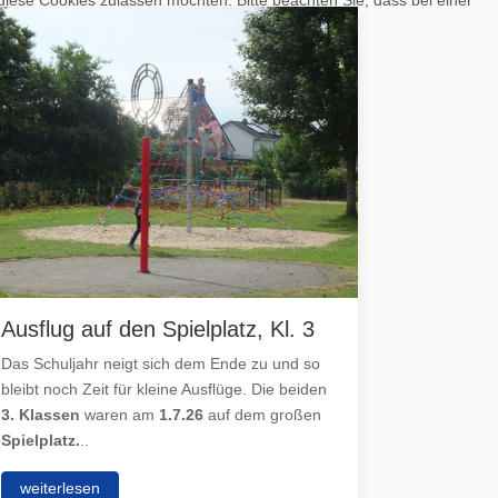
Ausflug auf den Spielplatz, Kl. 3
Besuch
30.6.26
Das Schuljahr neigt sich dem Ende zu und so
bleibt noch Zeit für kleine Ausflüge. Die beiden
Am
Dienst
3. Klassen
waren am
1.7.26
auf dem großen
Klassen 3
Spielplatz.
..
Freiwilli
Jugendfeu
weiterlesen