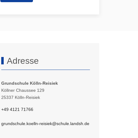
weiterle
Adresse
Grundschule Kölln-Reisiek
Köllner Chaussee 129
25337 Kölln-Reisiek
+49 4121 71766
grundschule.koelln-reisiek@schule.landsh.de