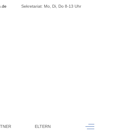
h.de
Sekretariat: Mo, Di, Do 8-13 Uhr
k
Off-Canvas Toggle
RTNER
ELTERN