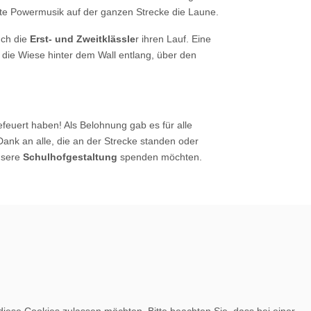
erte Powermusik auf der ganzen Strecke die Laune.
ch die
Erst- und Zweitklässle
r ihren Lauf. Eine
 die Wiese hinter dem Wall entlang, über den
gefeuert haben! Als Belohnung gab es für alle
 Dank an alle, die an der Strecke standen oder
nsere
Schulhofgestaltung
spenden möchten.
 diese Cookies zulassen möchten. Bitte beachten Sie, dass bei einer