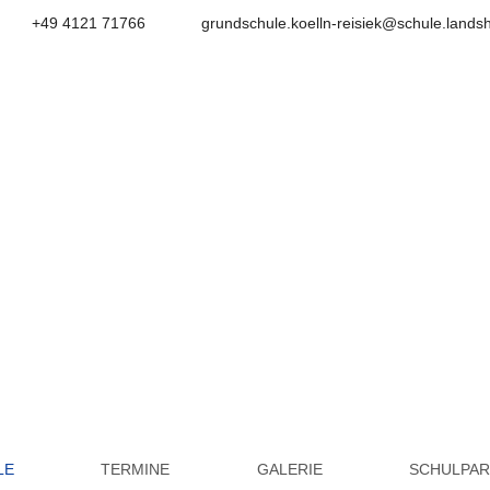
+49 4121 71766
grundschule.koelln-reisiek@schule.lands
Grundschule Kölln-Reisie
LE
TERMINE
GALERIE
SCHULPA