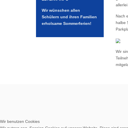
allerl
Wir wünschen allen
Nach e
Schülern und ihren Familien
halbe 
erholsame Sommerferien!
Parkpl
Wir si
Teilne
mitgel
Wir benutzen Cookies
Wir nutzen sog. Session-Cookies auf unserer Website. Diese sind essen